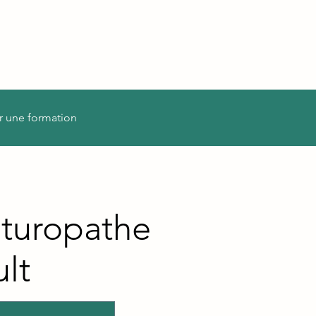
r une formation
turopathe
lt