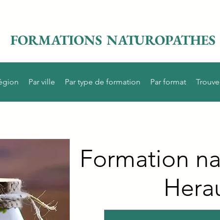
FORMATIONS NATUROPATHES
région
Par ville
Par type de formation
Par format
Trouve
Formation na
Herau