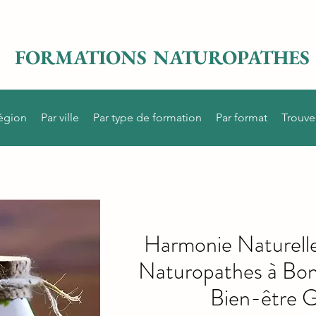
FORMATIONS NATUROPATHES
région
Par ville
Par type de formation
Par format
Trouve
Harmonie Naturelle
Naturopathes à Bonv
Bien-être G