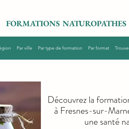
FORMATIONS NATUROPATHES
région
Par ville
Par type de formation
Par format
Trouve
Découvrez la formatio
à Fresnes-sur-Marne
une santé na