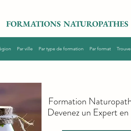
FORMATIONS NATUROPATHES
région
Par ville
Par type de formation
Par format
Trouve
Formation Naturopathe
Devenez un Expert en 