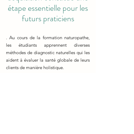
étape essentielle pour les
futurs praticiens
. Au cours de la formation naturopathe,
les étudiants apprennent diverses
méthodes de diagnostic naturelles qui les
aident à évaluer la santé globale de leurs
clients de manière holistique.
Ces méthodes comprennent l'observation
minutieuse des signes physiques, des
indices émotionnels et des habitudes de
vie des clients. Les praticiens
naturopathes utilisent également des
outils tels que l'iridologie, l'analyse de la
langue, la palpation et d'autres méthodes