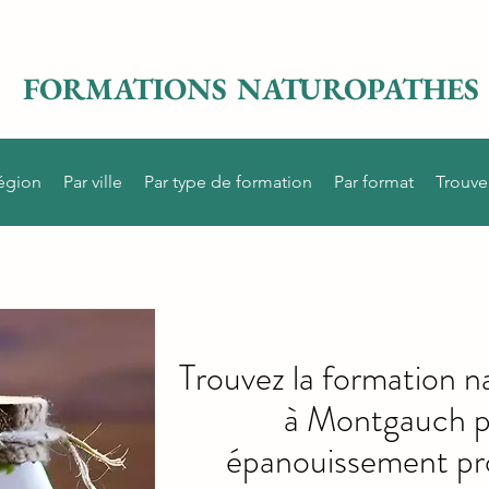
FORMATIONS NATUROPATHES
région
Par ville
Par type de formation
Par format
Trouve
Trouvez la formation n
à Montgauch p
épanouissement pro