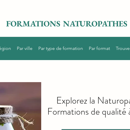
FORMATIONS NATUROPATHES
région
Par ville
Par type de formation
Par format
Trouve
Explorez la Naturopa
Formations de qualité 