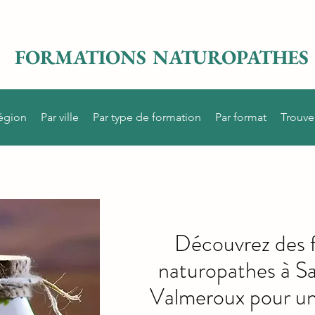
FORMATIONS NATUROPATHES
région
Par ville
Par type de formation
Par format
Trouve
Découvrez des 
naturopathes à S
Valmeroux pour une