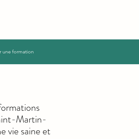
r une formation
formations
aint-Martin-
 vie saine et