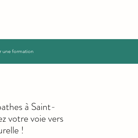
r une formation
athes à Saint-
z votre voie vers
relle !