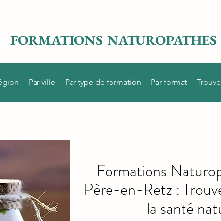
FORMATIONS NATUROPATHES
région
Par ville
Par type de formation
Par format
Trouve
Formations Naturop
Père-en-Retz : Trouve
la santé natu