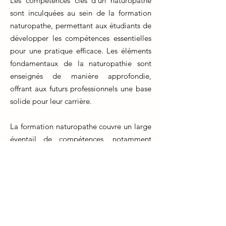
Les compétences clés d'un naturopathe
sont inculquées au sein de la formation
naturopathe, permettant aux étudiants de
développer les compétences essentielles
pour une pratique efficace. Les éléments
fondamentaux de la naturopathie sont
enseignés de manière approfondie,
offrant aux futurs professionnels une base
solide pour leur carrière.
La formation naturopathe couvre un large
éventail de compétences, notamment
l'évaluation holistique de la santé, la
conception de plans de traitement
naturels, la compréhension des
interactions entre les systèmes corporels
et la recommandation d'approches
personnalisées.