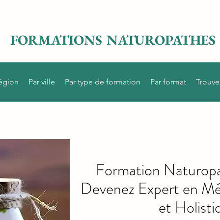
FORMATIONS NATUROPATHES
région
Par ville
Par type de formation
Par format
Trouve
Formation Naturopat
Devenez Expert en Mé
et Holisti