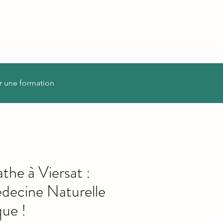
r une formation
he à Viersat :
decine Naturelle
que !