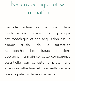
Naturopathique et sa
Formation
L'écoute active occupe une place
fondamentale dans la pratique
naturopathique et son acquisition est un
aspect crucial de la formation
naturopathe. Les futurs praticiens
apprennent à maîtriser cette compétence
essentielle qui consiste à prêter une
attention attentive et bienveillante aux
préoccupations de leurs patients.
En formation naturopathe, l'accent est mis
sur l'apprentissage de techniques
d'écoute active pour comprendre
pleinement les besoins, les défis et les