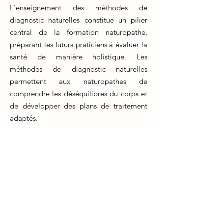
L'enseignement des méthodes de
diagnostic naturelles constitue un pilier
central de la formation naturopathe,
préparant les futurs praticiens à évaluer la
santé de manière holistique. Les
méthodes de diagnostic naturelles
permettent aux naturopathes de
comprendre les déséquilibres du corps et
de développer des plans de traitement
adaptés.
La formation naturopathe insiste sur
l'apprentissage de diverses techniques
diagnostiques non invasives, telles que
l'observation clinique, l'analyse de l'iris, la
palpation et l'évaluation des signes
vitaux. Ces compétences essentielles
aident les naturopathes à identifier les