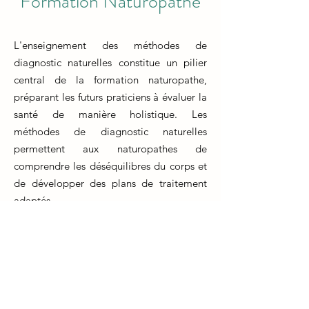
Formation Naturopathe
L'enseignement des méthodes de
diagnostic naturelles constitue un pilier
central de la formation naturopathe,
préparant les futurs praticiens à évaluer la
santé de manière holistique. Les
méthodes de diagnostic naturelles
permettent aux naturopathes de
comprendre les déséquilibres du corps et
de développer des plans de traitement
adaptés.
La formation naturopathe insiste sur
l'apprentissage de diverses techniques
diagnostiques non invasives, telles que
l'observation clinique, l'analyse de l'iris, la
palpation et l'évaluation des signes