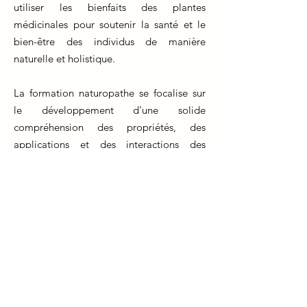
utiliser les bienfaits des plantes
médicinales pour soutenir la santé et le
bien-être des individus de manière
naturelle et holistique.
La formation naturopathe se focalise sur
le développement d'une solide
compréhension des propriétés, des
applications et des interactions des
plantes médicinales. Les futurs praticiens
acquièrent des connaissances
approfondies sur les différentes plantes,
leurs composants actifs et leurs
mécanismes d'action. Ils apprennent à
créer des formules personnalisées en
fonction des besoins spécifiques de
chaque client.