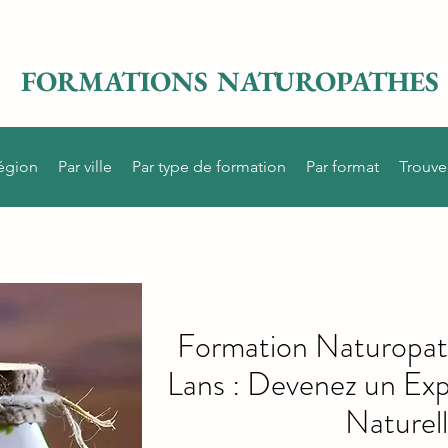
FORMATIONS NATUROPATHES
région
Par ville
Par type de formation
Par format
Trouve
Formation Naturopath
Lans : Devenez un Ex
Naturell