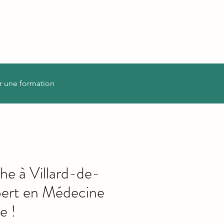
r une formation
e à Villard-de-
pert en Médecine
e !