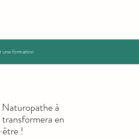
r une formation
n Naturopathe à
s transformera en
-être !