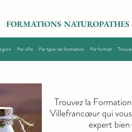
FORMATIONS NATUROPATHES
région
Par ville
Par type de formation
Par format
Trouve
Trouvez la Formatio
Villefrancœur qui vou
expert bien