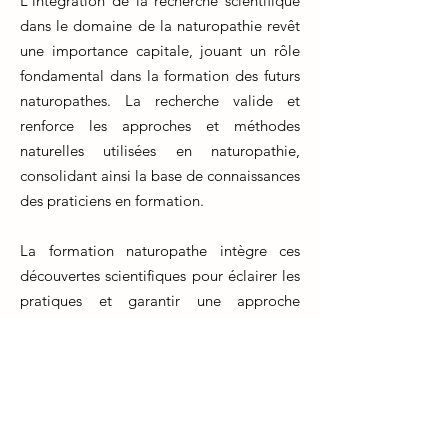
L'intégration de la recherche scientifique
dans le domaine de la naturopathie revêt
une importance capitale, jouant un rôle
fondamental dans la formation des futurs
naturopathes. La recherche valide et
renforce les approches et méthodes
naturelles utilisées en naturopathie,
consolidant ainsi la base de connaissances
des praticiens en formation.
La formation naturopathe intègre ces
découvertes scientifiques pour éclairer les
pratiques et garantir une approche
professionnelle et éthique. Les étudiants
en formation naturopathe acquièrent les
compétences nécessaires pour interpréter
et appliquer les résultats de recherche
dans leur pratique clinique future.