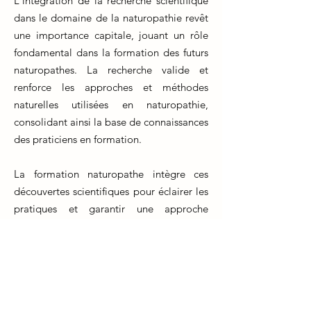
L'intégration de la recherche scientifique
dans le domaine de la naturopathie revêt
une importance capitale, jouant un rôle
fondamental dans la formation des futurs
naturopathes. La recherche valide et
renforce les approches et méthodes
naturelles utilisées en naturopathie,
consolidant ainsi la base de connaissances
des praticiens en formation.
La formation naturopathe intègre ces
découvertes scientifiques pour éclairer les
pratiques et garantir une approche
professionnelle et éthique. Les étudiants
en formation naturopathe acquièrent les
compétences nécessaires pour interpréter
et appliquer les résultats de recherche
dans leur pratique clinique future.