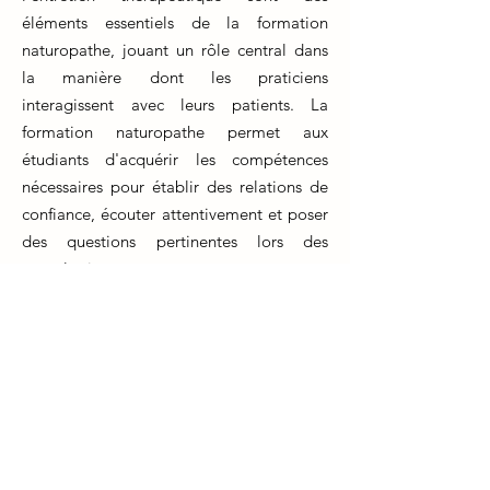
éléments essentiels de la formation
naturopathe, jouant un rôle central dans
la manière dont les praticiens
interagissent avec leurs patients. La
formation naturopathe permet aux
étudiants d'acquérir les compétences
nécessaires pour établir des relations de
confiance, écouter attentivement et poser
des questions pertinentes lors des
consultations.
Cet apprentissage ne se limite pas à la
formation initiale, mais nécessite un
perfectionnement continu tout au long de
la carrière professionnelle. Les
naturopathes en exercice participent à des
formations continues pour affiner leurs
compétences en communication et en