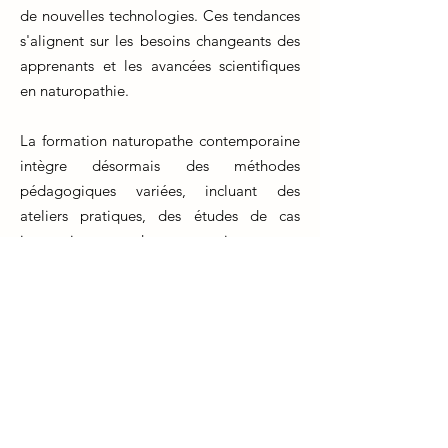
de nouvelles technologies. Ces tendances
s'alignent sur les besoins changeants des
apprenants et les avancées scientifiques
en naturopathie.
La formation naturopathe contemporaine
intègre désormais des méthodes
pédagogiques variées, incluant des
ateliers pratiques, des études de cas
interactives et des apprentissages en
ligne. Les apprenants peuvent accéder à
des plateformes virtuelles pour suivre des
cours à leur rythme, renforçant ainsi leur
engagement et leur flexibilité.
Les nouvelles technologies jouent
également un rôle crucial dans
l'apprentissage, offrant des ressources en