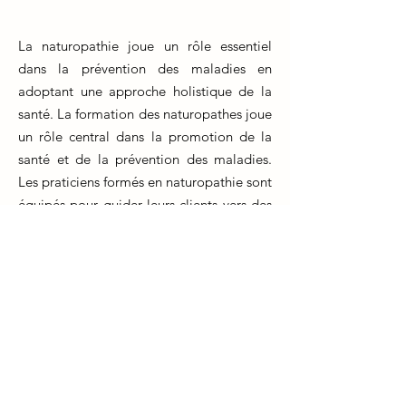
La naturopathie joue un rôle essentiel
dans la prévention des maladies en
adoptant une approche holistique de la
santé. La formation des naturopathes joue
un rôle central dans la promotion de la
santé et de la prévention des maladies.
Les praticiens formés en naturopathie sont
équipés pour guider leurs clients vers des
choix de vie sains, incluant une
alimentation équilibrée, une activité
physique régulière et des techniques de
gestion du stress.
La formation en naturopathie met l'accent
sur l'éducation des individus, les aidant à
comprendre les liens entre leur style de