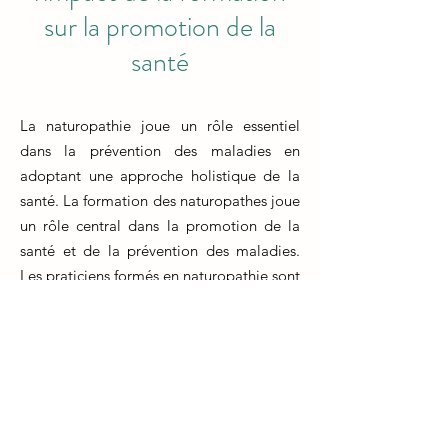
sur la promotion de la
santé
La naturopathie joue un rôle essentiel
dans la prévention des maladies en
adoptant une approche holistique de la
santé. La formation des naturopathes joue
un rôle central dans la promotion de la
santé et de la prévention des maladies.
Les praticiens formés en naturopathie sont
équipés pour guider leurs clients vers des
choix de vie sains, incluant une
alimentation équilibrée, une activité
physique régulière et des techniques de
gestion du stress.