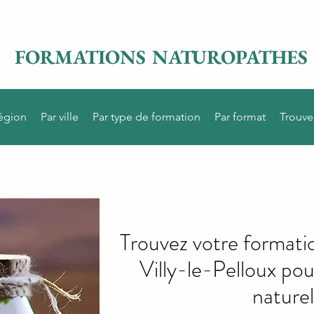
FORMATIONS NATUROPATHES
région
Par ville
Par type de formation
Par format
Trouve
Trouvez votre formati
Villy-le-Pelloux po
naturel