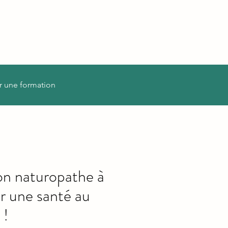
r une formation
on naturopathe à
ur une santé au
 !