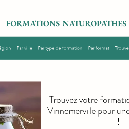
FORMATIONS NATUROPATHES
région
Par ville
Par type de formation
Par format
Trouve
Trouvez votre formati
Vinnemerville pour une
!