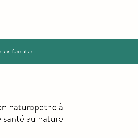
r une formation
on naturopathe à
 santé au naturel