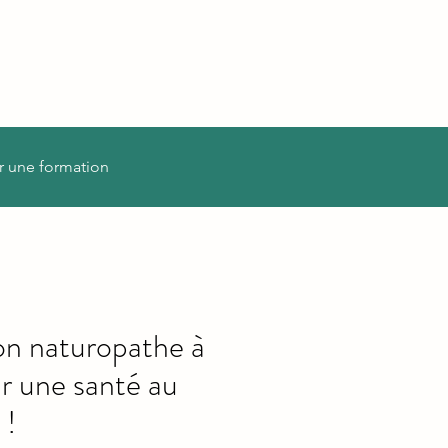
r une formation
on naturopathe à
r une santé au
 !