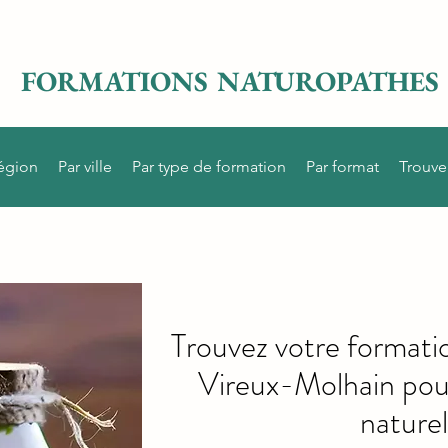
FORMATIONS NATUROPATHES
région
Par ville
Par type de formation
Par format
Trouve
Trouvez votre formati
Vireux-Molhain pou
naturel