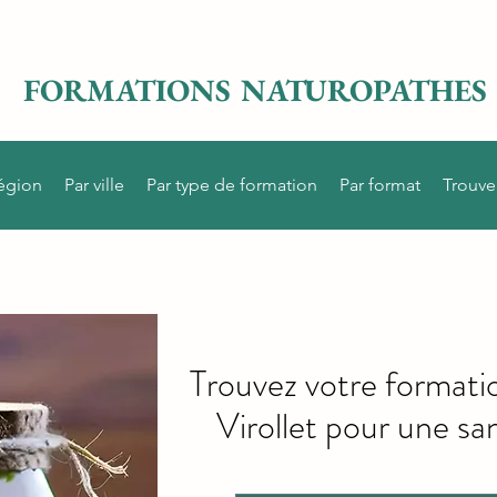
FORMATIONS NATUROPATHES
région
Par ville
Par type de formation
Par format
Trouve
Trouvez votre formati
Virollet pour une san