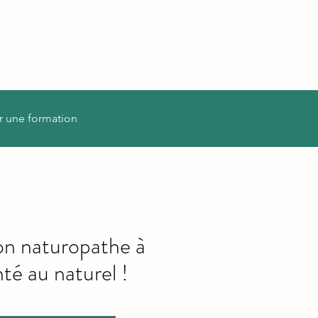
r une formation
on naturopathe à
té au naturel !