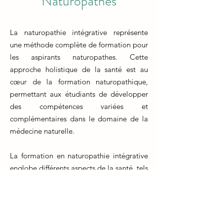
Naturopathes
La naturopathie intégrative représente
une méthode complète de formation pour
les aspirants naturopathes. Cette
approche holistique de la santé est au
cœur de la formation naturopathique,
permettant aux étudiants de développer
des compétences variées et
complémentaires dans le domaine de la
médecine naturelle.
La formation en naturopathie intégrative
englobe différents aspects de la santé, tels
que la nutrition, la phytothérapie, les
techniques de relaxation, les méthodes de
diagnostic naturelles et bien plus encore.
Les futurs naturopathes apprennent à