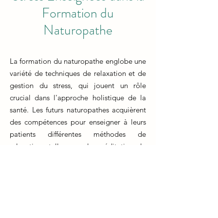
Formation du
Naturopathe
La formation du naturopathe englobe une
variété de techniques de relaxation et de
gestion du stress, qui jouent un rôle
crucial dans l'approche holistique de la
santé. Les futurs naturopathes acquièrent
des compétences pour enseigner à leurs
patients différentes méthodes de
relaxation, telles que la méditation, la
respiration profonde et la relaxation
musculaire. Ces compétences sont
essentielles pour aider les individus à
gérer les tensions quotidiennes et à
promouvoir leur bien-être émotionnel.