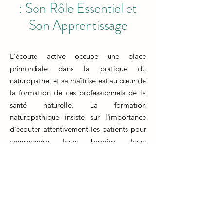
: Son Rôle Essentiel et
Son Apprentissage
L'écoute active occupe une place
primordiale dans la pratique du
naturopathe, et sa maîtrise est au cœur de
la formation de ces professionnels de la
santé naturelle. La formation
naturopathique insiste sur l'importance
d'écouter attentivement les patients pour
comprendre leurs besoins, leurs
préoccupations et leur histoire de santé.
Cette compétence permet au naturopathe
de développer des plans de traitement
personnalisés et adaptés aux besoins
uniques de chaque individu.