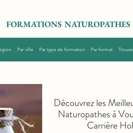
FORMATIONS NATUROPATHES
région
Par ville
Par type de formation
Par format
Trouve
Découvrez les Meille
Naturopathes à Vou
Carrière Hol