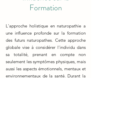
Formation
L'approche holistique en naturopathie a
une influence profonde sur la formation
des futurs naturopathes. Cette approche
globale vise à considérer l'individu dans
sa totalité, prenant en compte non
seulement les symptômes physiques, mais
aussi les aspects émotionnels, mentaux et
environnementaux de la santé. Durant la
formation, les futurs naturopathes sont
formés à examiner l'équilibre entre ces
différents aspects et à développer des
plans de traitement complets et
personnalisés.
La formation en naturopathie met l'accent