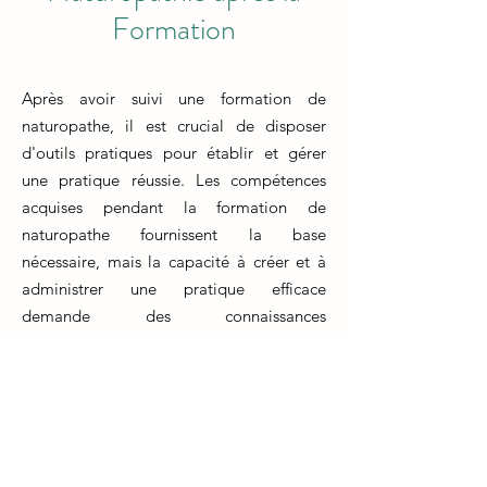
Formation
Après avoir suivi une formation de
naturopathe, il est crucial de disposer
d'outils pratiques pour établir et gérer
une pratique réussie. Les compétences
acquises pendant la formation de
naturopathe fournissent la base
nécessaire, mais la capacité à créer et à
administrer une pratique efficace
demande des connaissances
supplémentaires.
La formation d'un naturopathe prépare
les individus à fournir des soins de santé
naturels et holistiques. Cependant, il est
également essentiel d'apprendre à gérer