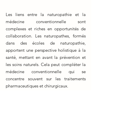
Les liens entre la naturopathie et la
médecine conventionnelle sont
complexes et riches en opportunités de
collaboration. Les naturopathes, formés
dans des écoles de naturopathie,
apportent une perspective holistique à la
santé, mettant en avant la prévention et
les soins naturels. Cela peut compléter la
médecine conventionnelle qui se
concentre souvent sur les traitements
pharmaceutiques et chirurgicaux.
La formation naturopathe inculque des
compétences en nutrition, en herboristerie
et en techniques de relaxation, qui
peuvent se révéler bénéfiques pour les