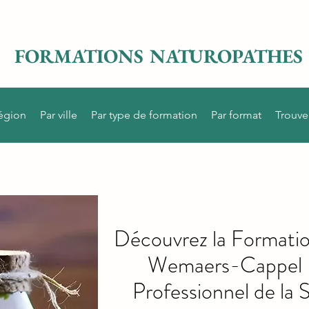
FORMATIONS NATUROPATHES
région
Par ville
Par type de formation
Par format
Trouve
Découvrez la Formati
Wemaers-Cappel 
Professionnel de la 