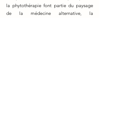
la phytothérapie font partie du paysage
de la médecine alternative, la
naturopathie englobe une gamme plus
large de modalités, notamment la
nutrition, l'hydrothérapie et la gestion du
stress.
Un aspect distinctif est que les praticiens
naturopathes s'efforcent de découvrir et
de traiter les causes profondes des
problèmes de santé plutôt que de
simplement soulager les symptômes. Cela
implique une forte emphase sur
l'éducation et l'autonomisation des
patients.
Bien que la naturopathie partage des
objectifs communs avec d'autres