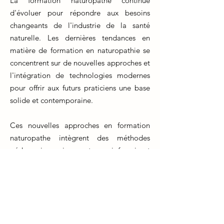
La formation naturopathe continue
d'évoluer pour répondre aux besoins
changeants de l'industrie de la santé
naturelle. Les dernières tendances en
matière de formation en naturopathie se
concentrent sur de nouvelles approches et
l'intégration de technologies modernes
pour offrir aux futurs praticiens une base
solide et contemporaine.
Ces nouvelles approches en formation
naturopathe intègrent des méthodes
pédagogiques innovantes qui favorisent
l'apprentissage pratique et interactif. Les
étudiants ont désormais accès à des outils
en ligne, des simulations cliniques
virtuelles et des études de cas réels pour
améliorer leur compréhension et leur