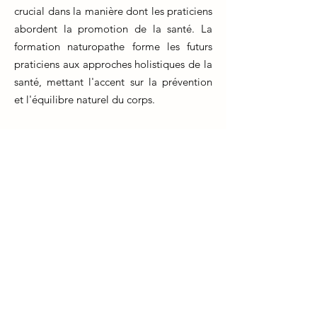
crucial dans la manière dont les praticiens
abordent la promotion de la santé. La
formation naturopathe forme les futurs
praticiens aux approches holistiques de la
santé, mettant l'accent sur la prévention
et l'équilibre naturel du corps.
Au cours de leur formation, les
naturopathes apprennent à évaluer le
mode de vie, l'alimentation,
l'environnement et les antécédents
médicaux des patients pour identifier les
facteurs de risque potentiels. Ils
acquièrent également des compétences
pour éduquer leurs patients sur les
changements de style de vie bénéfiques
qui peuvent réduire le risque de maladies.