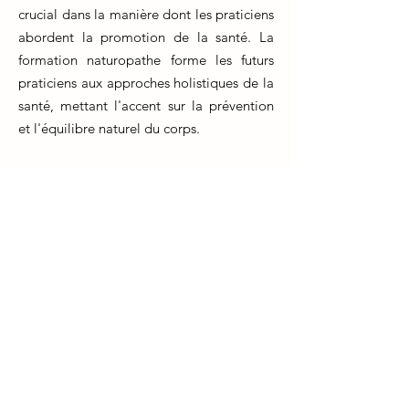
crucial dans la manière dont les praticiens
abordent la promotion de la santé. La
formation naturopathe forme les futurs
praticiens aux approches holistiques de la
santé, mettant l'accent sur la prévention
et l'équilibre naturel du corps.
Au cours de leur formation, les
naturopathes apprennent à évaluer le
mode de vie, l'alimentation,
l'environnement et les antécédents
médicaux des patients pour identifier les
facteurs de risque potentiels. Ils
acquièrent également des compétences
pour éduquer leurs patients sur les
changements de style de vie bénéfiques
qui peuvent réduire le risque de maladies.