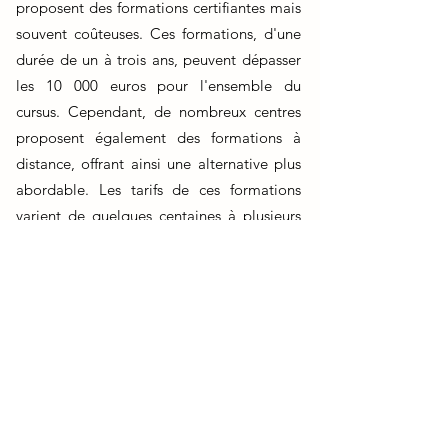
proposent des formations certifiantes mais
souvent coûteuses. Ces formations, d'une
durée de un à trois ans, peuvent dépasser
les 10 000 euros pour l'ensemble du
cursus. Cependant, de nombreux centres
proposent également des formations à
distance, offrant ainsi une alternative plus
abordable. Les tarifs de ces formations
varient de quelques centaines à plusieurs
milliers d'euros, selon les modules choisis
et la présence ou non de stages en
présentiel. Il est à noter que certaines
formations en ligne sont éligibles au
Compte Personnel de Formation (CPF),
permettant ainsi de bénéficier d'une prise
en charge financière.