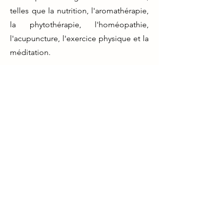
telles que la nutrition, l'aromathérapie,
la phytothérapie, l'homéopathie,
l'acupuncture, l'exercice physique et la
méditation.
Dans l'ensemble, une formation en
naturopathie peut être bénéfique pour
quiconque souhaite en savoir plus sur
les méthodes de guérison naturelles et
améliorer sa santé et son bien-être.
Que vous soyez un professionnel de la
santé, un étudiant ou simplement
quelqu'un qui s'intéresse à la santé
naturelle, une formation en
naturopathie peut vous fournir les
compétences et les connaissances