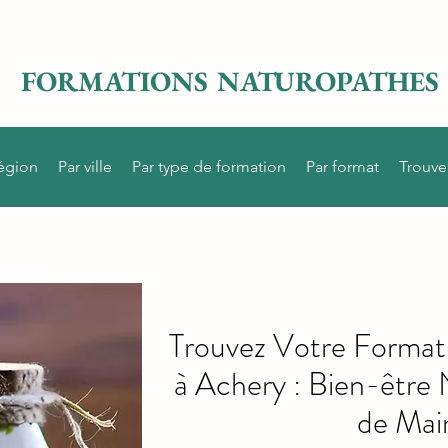
FORMATIONS NATUROPATHES
région
Par ville
Par type de formation
Par format
Trouve
Trouvez Votre Format
à Achery : Bien-être 
de Mai