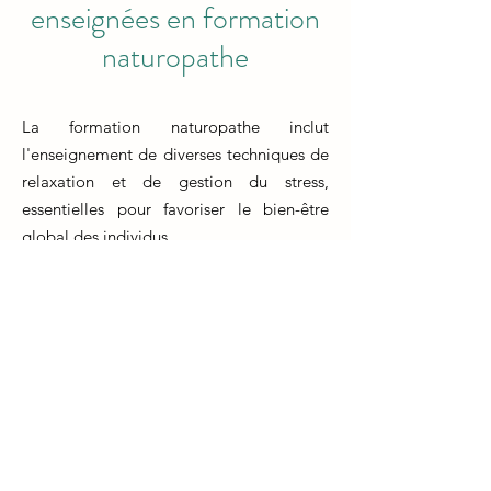
enseignées en formation
naturopathe
La formation naturopathe inclut
l'enseignement de diverses techniques de
relaxation et de gestion du stress,
essentielles pour favoriser le bien-être
global des individus.
Les étudiants en formation naturopathe
apprennent des méthodes de relaxation
telles que la méditation, la respiration
profonde, et des techniques de relaxation
musculaire pour aider les patients à se
détendre et à réduire le stress.
Ils sont également formés à l'utilisation de