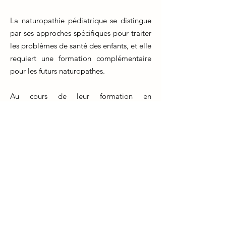
La naturopathie pédiatrique se distingue
par ses approches spécifiques pour traiter
les problèmes de santé des enfants, et elle
requiert une formation complémentaire
pour les futurs naturopathes.
Au cours de leur formation en
naturopathie, les étudiants acquièrent des
connaissances de base en pédiatrie, mais
pour se spécialiser dans ce domaine, ils
peuvent suivre des formations
complémentaires spécifiques à la
naturopathie pédiatrique.
Cela inclut l'apprentissage de techniques
de traitement adaptées aux besoins des
enfants, telles que l'utilisation sûre des