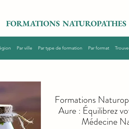
FORMATIONS NATUROPATHES
région
Par ville
Par type de formation
Par format
Trouve
Formations Naturop
Aure : Équilibrez vo
Médecine Nat