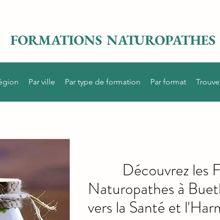
FORMATIONS NATUROPATHES
région
Par ville
Par type de formation
Par format
Trouve
Découvrez les 
Naturopathes à Bueth
vers la Santé et l'Ha