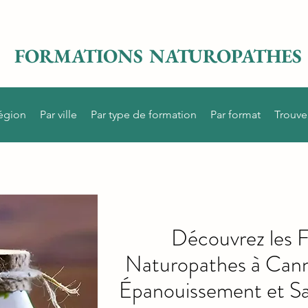
FORMATIONS NATUROPATHES
région
Par ville
Par type de formation
Par format
Trouve
Découvrez les 
Naturopathes à Cann
Épanouissement et Sa