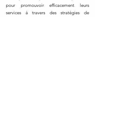
pour promouvoir efficacement leurs
services à travers des stratégies de
marketing en ligne, de réseautage et de
relations publiques.
Gestion Administrative : La formation
naturopathe inculque aux étudiants des
connaissances en gestion administrative, y
compris la gestion des rendez-vous, la
tenue de dossiers et la gestion financière.
Communication Patient-Praticien : Les
naturopathes apprennent à établir des
relations de confiance avec leurs patients,
à écouter attentivement et à
communiquer des recommandations de
manière claire et empathique.