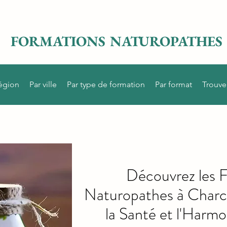
FORMATIONS NATUROPATHES
région
Par ville
Par type de formation
Par format
Trouve
Découvrez les 
Naturopathes à Charci
la Santé et l'Harmo