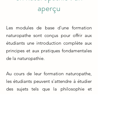
aperçu
Les modules de base d'une formation
naturopathe sont conçus pour offrir aux
étudiants une introduction complète aux
principes et aux pratiques fondamentales
de la naturopathie.
Au cours de leur formation naturopathe,
les étudiants peuvent s'attendre à étudier
des sujets tels que la philosophie et
l'éthique de la naturopathie, les
fondements de la médecine naturelle, les
techniques de diagnostic naturopathique
et les approches de traitement naturelles.
Les modules de base incluent souvent des